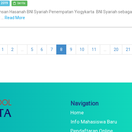
 2019
berita
Insan Hasanah BNI Syariah Penempatan Yiogykarta BNI Syariah sebagai 
...
Read More
1
2
...
5
6
7
8
9
10
11
...
20
21
Navigation
Home
Info Mahasiswa Baru
Pendaftaran Online