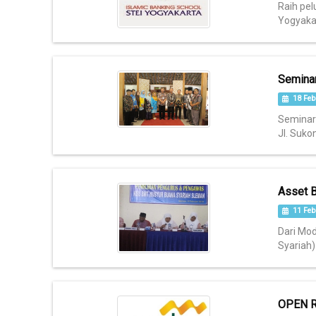
Raih pel
Yogyakar
Semina
18 Feb
Seminar 
Jl. Sukon
Asset B
11 Feb
Dari Mod
Syariah)
OPEN R