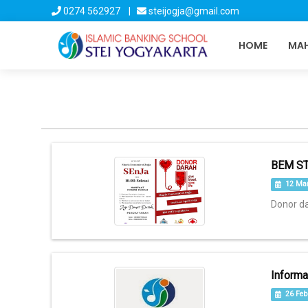
0274 562927 |
steijogja@gmail.com
HOME
MAH
BEM ST
12 Mar
Donor da
Informa
26 Feb