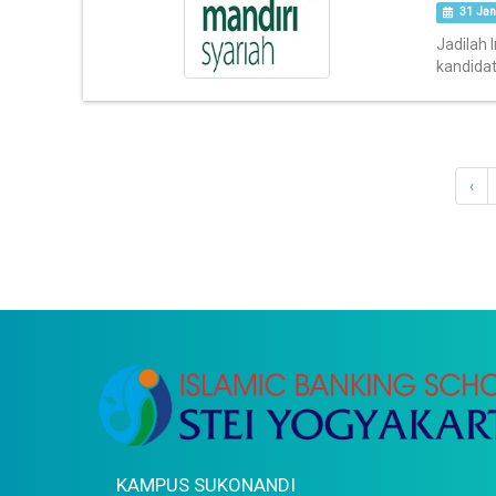
31 Jan
Jadilah 
kandidat 
‹
KAMPUS SUKONANDI