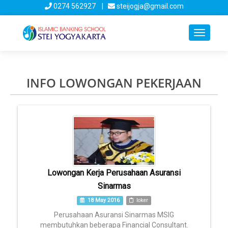
0274 562927 |
steijogja@gmail.com
Toggle
navigati
INFO LOWONGAN PEKERJAAN
Lowongan Kerja Perusahaan Asuransi
Sinarmas
18 May 2016
loker
Perusahaan Asuransi Sinarmas MSIG
membutuhkan beberapa Financial Consultant.