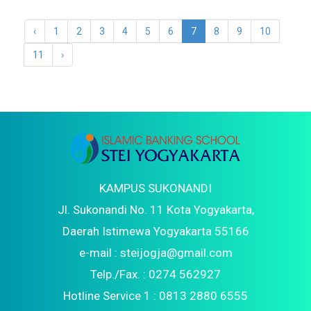
‹
1
2
3
4
5
6
7
8
9
10
11
›
KAMPUS SUKONANDI
Jl. Sukonandi No. 11 Kota Yogyakarta,
Daerah Istimewa Yogyakarta 55166
e-mail : steijogja@gmail.com
Telp./Fax. : 0274 562927
Hotline Service 1 : 0813 2880 6555