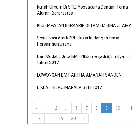
Kuliah Umum Di STEI Yogyakarta Dengan Tema
Alumni Berprestasi
KESEMPATAN BERKARIR DI TAMZIZ BINA UTAMA
Sosialisasi dari KPPU Jakarta dengan tema
Persaingan usaha
Dari Modal 5 Juta BMT NBS menjadi 8,3 milyar di
tahun 2017
LOWONGAN BMT ARTHA AMANAH SANDEN
DIKLAT HIJAU MAPALA STEI 2017
KESEMPATAN BERKARIR DI TAMZIZ BINA UTAMA
‹
1
2
...
6
7
8
9
10
11
12
...
19
20
›