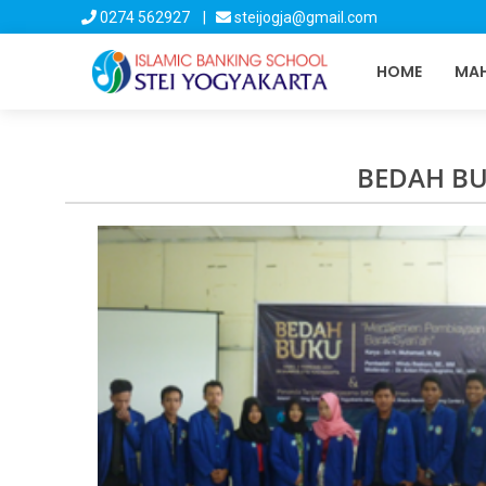
0274 562927 |
steijogja@gmail.com
HOME
MAH
BEDAH BU