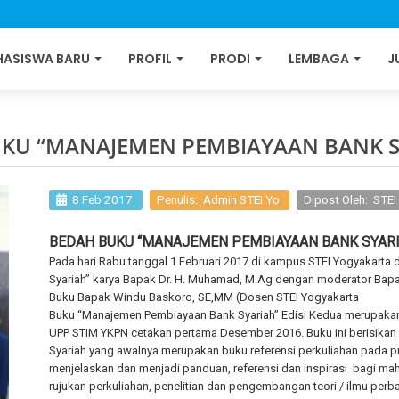
ASISWA BARU
PROFIL
PRODI
LEMBAGA
J
KU “MANAJEMEN PEMBIAYAAN BANK S
8 Feb 2017
Penulis: Admin STEI Yo
Dipost Oleh: STE
BEDAH BUKU “MANAJEMEN PEMBIAYAAN BANK SYAR
Pada hari Rabu tanggal 1 Februari 2017 di kampus STEI Yogyakart
Syariah” karya Bapak Dr. H. Muhamad, M.Ag dengan moderator Bap
Buku Bapak Windu Baskoro, SE,MM (Dosen STEI Yogyakarta
Buku “Manajemen Pembiayaan Bank Syariah” Edisi Kedua merupakan 
UPP STIM YKPN cetakan pertama Desember 2016. Buku ini berisikan
Syariah yang awalnya merupakan buku referensi perkuliahan pada pr
menjelaskan dan menjadi panduan, referensi dan inspirasi bagi m
rujukan perkuliahan, penelitian dan pengembangan teori / ilmu perb