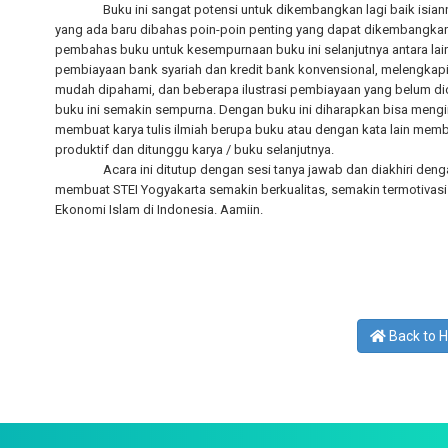
Buku ini sangat potensi untuk dikembangkan lagi baik isi
yang ada baru dibahas poin-poin penting yang dapat dikembangkan
pembahas buku untuk kesempurnaan buku ini selanjutnya antara la
pembiayaan bank syariah dan kredit bank konvensional, melengka
mudah dipahami, dan beberapa ilustrasi pembiayaan yang belum di
buku ini semakin sempurna. Dengan buku ini diharapkan bisa meng
membuat karya tulis ilmiah berupa buku atau dengan kata lain memb
produktif dan ditunggu karya / buku selanjutnya.
Acara ini ditutup dengan sesi tanya jawab dan diakhiri den
membuat STEI Yogyakarta semakin berkualitas, semakin termotivas
Ekonomi Islam di Indonesia. Aamiin.
Back to 