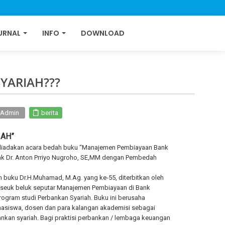
URNAL
INFO
DOWNLOAD
YARIAH???
I Admin
berita
IAH”
a diadakan acara bedah buku “Manajemen Pembiayaan Bank
ak Dr. Anton Prriyo Nugroho, SE,MM dengan Pembedah
buku Dr.H.Muhamad, M.Ag. yang ke-55, diterbitkan oleh
 seuk beluk seputar Manajemen Pembiayaan di Bank
ogram studi Perbankan Syariah. Buku ini berusaha
ahasiswa, dosen dan para kalangan akademisi sebagai
ankan syariah. Bagi praktisi perbankan / lembaga keuangan