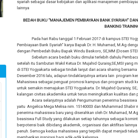
syariah sebagai dasar kebijakan dan aplikasi manajemen pembiayaa
lainnya
BEDAH BUKU “MANAJEMEN PEMBIAYAAN BANK SYARIAH” DAN 
BANKING TRAININ
Pada hari Rabu tanggal 1 Februari 2017 di kampus STEI Y
Pembiayaan Bank Syariah” karya Bapak Dr. H. Muhamad, M.Ag denga
dengan Pembedah Buku Bapak Windu Baskoro, SE,MM (Dosen STEI 
Sebelum acara bedah buku dimulai terlebih dahulu Pembacaa
setelah itu Sambutan Wakil Ketua Dr. Mujahid Quraisy,SE,MSI yan
di STEI Yogyakarta sebagai tindak lanjut dari acara sharing bersama
Desember 2016 lalu, adapun tindaklanjutnya antara lain program ke
Mahasiswa sebagai penguat promosi kampus dan program studi ke
untuk semakin memajukan STEI Yogyakarta. Dr. Mujahid Quraisiy, SE,
kalangan civitas akademika untuk terus meningkatkan kualitas dan
Acara selanjutnya adalah Pengumuman penerima beasiswa f
yaitu Angelica Mega Melisa nim. 15140003 dan Muhammad Shabir n
penerima mahasiswa baru yang diserahkan oleh Dr. Muhamad, M.Ag 
beasiswa Full Study yang dilakukan setiap tahunnya sebagai komi
berpotensi baik dibidang akademik, organisasi dan aktifitas lainn
penuh. Semoga kedua mahasiswa yang terpilih dapat menjadi telad
memberikan inspirasi bagi adik-adik kelasnya.