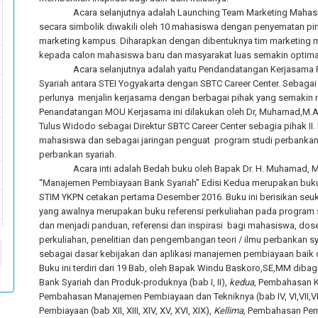
Acara selanjutnya adalah Launching Team Marketing Mahasi
secara simbolik diwakili oleh 10 mahasiswa dengan penyematan pin
marketing kampus. Diharapkan dengan dibentuknya tim marketing 
kepada calon mahasiswa baru dan masyarakat luas semakin optima
Acara selanjutnya adalah yaitu Pendandatangan Kerjasama 
Syariah antara STEI Yogyakarta dengan SBTC Career Center. Sebagai 
perlunya menjalin kerjasama dengan berbagai pihak yang semakin 
Penandatangan MOU Kerjasama ini dilakukan oleh Dr, Muhamad,M.Ag
Tulus Widodo sebagai Direktur SBTC Career Center sebagia pihak II.
mahasiswa dan sebagai jaringan penguat program studi perbankan s
perbankan syariah.
Acara inti adalah Bedah buku oleh Bapak Dr. H. Muhamad,
“Manajemen Pembiayaan Bank Syariah” Edisi Kedua merupakan buku 
STIM YKPN cetakan pertama Desember 2016. Buku ini berisikan seu
yang awalnya merupakan buku referensi perkuliahan pada program s
dan menjadi panduan, referensi dan inspirasi bagi mahasiswa, dos
perkuliahan, penelitian dan pengembangan teori / ilmu perbankan sy
sebagai dasar kebijakan dan aplikasi manajemen pembiayaan baik d
Buku ini terdiri dari 19 Bab, oleh Bapak Windu Baskoro,SE,MM diba
Bank Syariah dan Produk-produknya (bab I, II),
kedua
, Pembahasan Ke
Pembahasan Manajemen Pembiayaan dan Tekniknya (bab IV, VI,VII,VIII
Pembiayaan (bab XII, XIII, XIV, XV, XVI, XIX),
Kellima,
Pembahasan Pembi