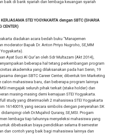
n baik di bank syariah dan lembaga keuangan syariah
KERJASAMA STEI YOGYAKARTA dengan SBTC (SHARIA
G CENTER)
ogyakarta diadakan acara bedah buku “Manajemen
n moderator Bapak Dr. Anton Prriyo Nugroho, SE,MM
Yogyakarta).
n Ayat Suci Al Qur’an oleh Sdr Multazam (Akt 2014),
g menyampaikan beberapa hal tetang perkembangan program
 civitas akademika yang dilaksanakan pada hari Senin, 19
rjasama dengan SBTC Career Center, dibentuk tim Marketing
 calon mahasiswa baru, dan beberapa program lainnya
MSI mengajak seluruh pihak terkait (stake holder) dan
 peran masing-masing demi kemajuan STEI Yogyakarta.
ull study yang diterimaoleh 2 mahasiswa STEI Yogyakarta
im 16140019, yang secara simbolis dengan penyerahan SK
didampingi oleh Dr.Mujahid Quraisy, SE,MSI. Progam
ntmen lembaga tiap tahunnya menyeleksi mahasiswa yang
ya untuk dibebaskan biaya pendidikan selama 8 semester
an dan contoh yang baik bagi mahasiswa lainnya dan