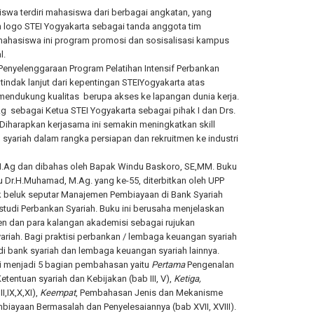
swa terdiri mahasiswa dari berbagai angkatan, yang
 logo STEI Yogyakarta sebagai tanda anggota tim
mahasiswa ini program promosi dan sosisalisasi kampus
l.
Penyelenggaraan Program Pelatihan Intensif Perbankan
tindak lanjut dari kepentingan STEIYogyakarta atas
mendukung kualitas berupa akses ke lapangan dunia kerja.
 sebagai Ketua STEI Yogyakarta sebagai pihak I dan Drs.
 Diharapkan kerjasama ini semakin meningkatkan skill
yariah dalam rangka persiapan dan rekruitmen ke industri
 M.Ag dan dibahas oleh Bapak Windu Baskoro, SE,MM. Buku
Dr.H.Muhamad, M.Ag. yang ke-55, diterbitkan oleh UPP
k beluk seputar Manajemen Pembiayaan di Bank Syariah
tudi Perbankan Syariah. Buku ini berusaha menjelaskan
en dan para kalangan akademisi sebagai rujukan
ariah. Bagi praktisi perbankan / lembaga keuangan syariah
i bank syariah dan lembaga keuangan syariah lainnya.
gi menjadi 5 bagian pembahasan yaitu
Pertama
Pengenalan
tentuan syariah dan Kebijakan (bab III, V),
Ketiga,
,IX,X,XI),
Keempat
, Pembahasan Jenis dan Mekanisme
ayaan Bermasalah dan Penyelesaiannya (bab XVII, XVIII).