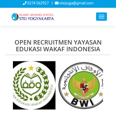
0274 562927 |
steijogja@gmail.com
Toggle
navigati
OPEN RECRUITMEN YAYASAN
EDUKASI WAKAF INDONESIA