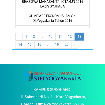
BEASISWA MAHASANTRI IX TAHUN 2016
LAZIS SYUHADA
OLIMPIADE EKONOMI ISLAM Se-
D.I.Yogyakarta Tahun 2016
Lowongan kerja BPJS Ketenagakerjaan
Tahun 2016
‹
1
2
...
10
11
12
13
14
15
16
...
19
20
›
KAMPUS SUKONANDI
Jl. Sukonandi No. 11 Kota Yogyakarta,
Daerah Istimewa Yogyakarta 55166