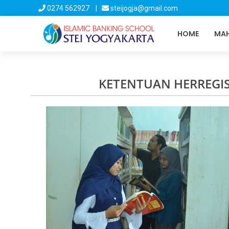
0274 562927 |
steijogja@gmail.com
HOME
MAH
KETENTUAN HERREGIST