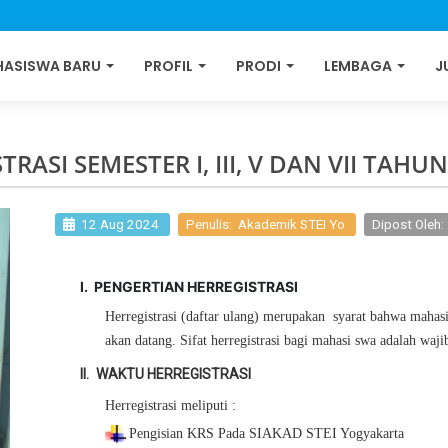
ASISWA BARU
PROFIL
PRODI
LEMBAGA
J
RASI SEMESTER I, III, V DAN VII TAHU
12 Aug 2024
Penulis: Akademik STEI Yo
Dipost Oleh
I.
PENGERTIAN HERREGISTRASI
Herregistrasi (daftar ulang)
merupakan
syarat bah
wa
mahas
akan
datang.
Sifat
herregistrasi
bagi mahasi
swa adalah
waji
II.
WAKTU HERREGISTRASI
Herregistrasi meliputi :
Pengisian KRS Pada
SIAKAD
STEI Yogyakarta