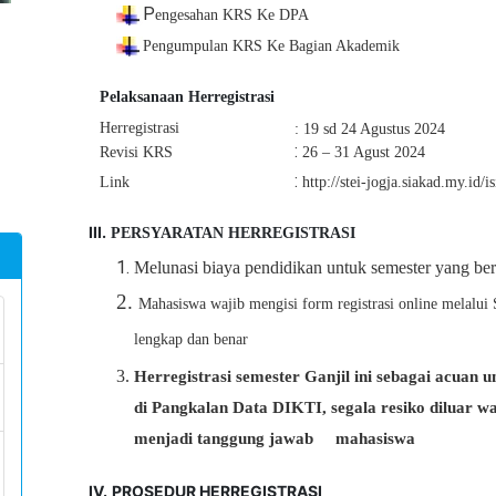
P
engesahan KRS Ke DPA
Pengumpulan KRS Ke
Bagian Akademik
Pelaksanaan Herregistrasi
Herregistrasi
:
19 sd 24 Agustus 2024
:
Revisi KRS
26 – 31 Agust 2024
:
Link
http://stei-jogja.siakad.my.id/is
III.
PERSYARATAN HERREGISTRASI
1.
Melunasi biaya pendidikan untuk semester yang be
2.
Mahasiswa wajib mengisi form registrasi online melalu
lengkap dan benar
3.
Herregistrasi semester Ganjil ini sebagai acuan 
di Pangkalan Data
DIKTI,
segala resiko diluar wa
menjadi tanggung jawab mahasiswa
IV.
PROSEDUR HERREGISTRASI