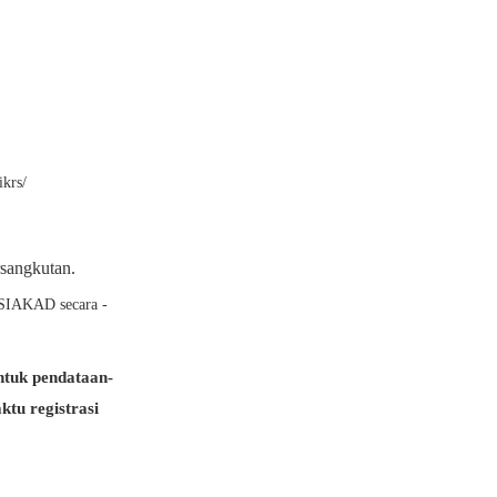
ikrs/
rsangkutan.
i SIAKAD secara -
untuk pendataan-
ktu registrasi