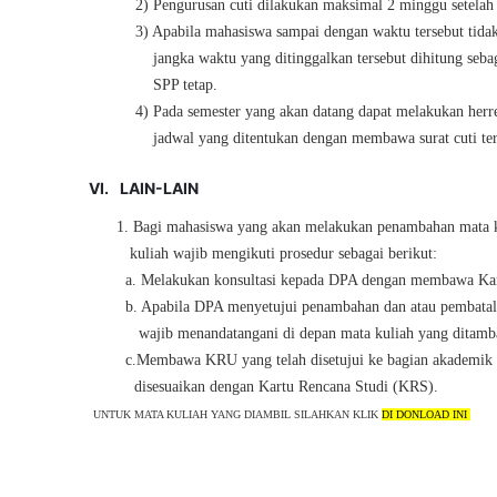
2) Pengurusan cuti dilakukan maksimal 2 minggu setelah
3) Apabila mahasiswa sampai dengan waktu tersebut tida
jangka waktu yang ditinggalkan tersebut dihitung sebag
SPP tetap.
4) Pada semester yang akan datang dapat melakukan herre
jadwal yang ditentukan dengan membawa surat cuti ter
VI.
LAIN-LAIN
1.
Bagi mahasiswa yang akan melakukan penambahan mata k
kuliah wajib mengikuti prosedur sebagai berikut:
a. Melakukan konsultasi kepada DPA dengan membawa Ka
b. Apabila DPA menyetujui penambahan dan atau pembatal
wajib menandatangani di depan mata kuliah yang ditamb
c.Membawa KRU yang telah disetujui ke bagian akademik
disesuaikan dengan Kartu Rencana Studi (KRS).
UNTUK MATA KULIAH YANG DIAMBIL SILAHKAN KLIK
DI DONLOAD INI