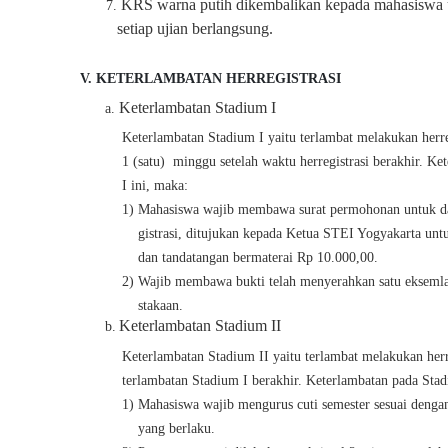
KRS warna putih dikembalikan kepada mahasiswa 
7.
setiap ujian berlangsung.
V.
KETERLAMBATAN HERREGISTRASI
Keterlambatan Stadium I
a.
Keterlambatan Stadium I yaitu terlambat melakukan herr
1 (satu) minggu setelah waktu herregistrasi berakhir. Ke
I ini, maka:
1) Mahasiswa wajib membawa surat permohonan untuk da
gistrasi, ditujukan kepada Ketua STEI Yogyakarta untu
dan tandatangan bermaterai Rp 10.000,00.
2) Wajib membawa bukti telah menyerahkan satu eksemla
stakaan.
Keterlambatan Stadium II
b.
Keterlambatan Stadium II yaitu terlambat melakukan herre
terlambatan Stadium I berakhir.
Keterlambatan pada Stad
1) Mahasiswa wajib mengurus cuti semester sesuai denga
yang berlaku.