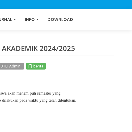
URNAL
INFO
DOWNLOAD
N AKADEMIK 2024/2025
: STEI Admin
berita
iswa
akan
menem
puh semester
yang
b dilakukan pada
waktu
yang
telah
ditentukan
.