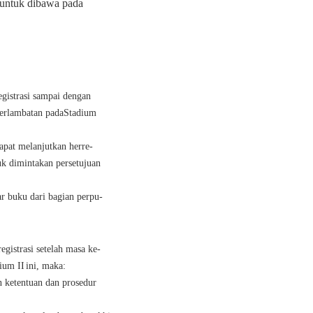
untuk dibawa pada
egistrasi sampai dengan
terlambatan pada
Stadium
pat melanjutkan herre-
k dimintakan persetujuan
r buku dari bagian perpu-
gistrasi setelah masa ke-
ium II
ini, maka:
n ketentuan dan prosedur