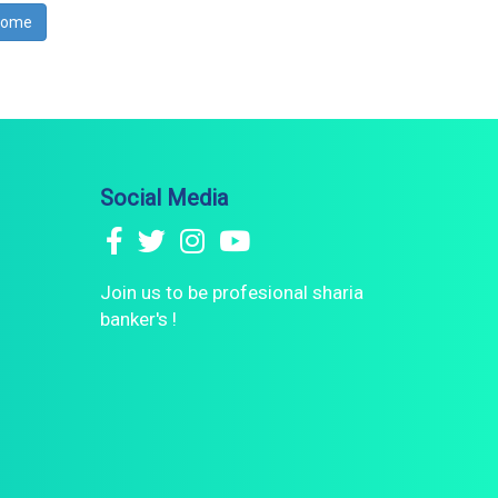
Home
Social Media
Join us to be profesional sharia
banker's !