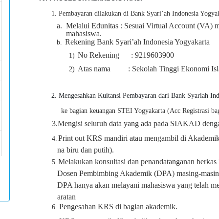
1.
Pembayaran dilakukan di Bank Syari’ah Indonesia Yogyak
a.
Melalui Edunitas : Sesuai Virtual Account (VA)
mahasiswa.
Rekening Bank Syari’ah Indonesia Yogyakarta
b.
No Rekening : 9219603900
1)
Atas nama : Sekolah Tinggi Ekonomi Isl
2)
2.
Mengesahkan Kuitansi Pembayaran dari Bank Syariah Ind
ke bagian keuangan STEI Yogyakarta (Acc Registrasi bag
3.Mengisi seluruh data yang ada pada SIAKAD denga
Print out KRS mandiri atau mengambil di Akademik
4.
na biru dan putih).
Melakukan konsultasi dan penandatanganan berka
5.
Dosen Pembimbing Akademik (DPA) masing-masin
DPA hanya akan melayani mahasiswa yang telah me
aratan
Pengesahan KRS di bagian akademik.
6.