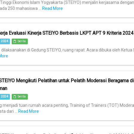
 Tinggi Ekonomi Islam Yogyakarta (STEIYO) menjalin kerjasama denga
ada 250 mahasiswa ...
Read More
erja Evaluasi Kinerja STEIYO Berbasis LKPT APT 9 Kriteria 2024 
 2024
berita
i dilaksanakan di Gedung STEIYO, ruang rapat. Acara dibuka oleh Ketua S
More
TEIYO Mengikuti Pelatihan untuk Pelatih Moderasi Beragama 
man
 2024
berita
menjadi tuan rumah acara penting, Training of Trainers (TOT) Moderasi
a dari ...
Read More