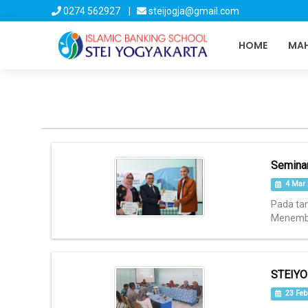
0274 562927 |
steijogja@gmail.com
HOME
MAH
Seminar
4 Mar 
Pada ta
Menembus
STEIYO 
23 Feb