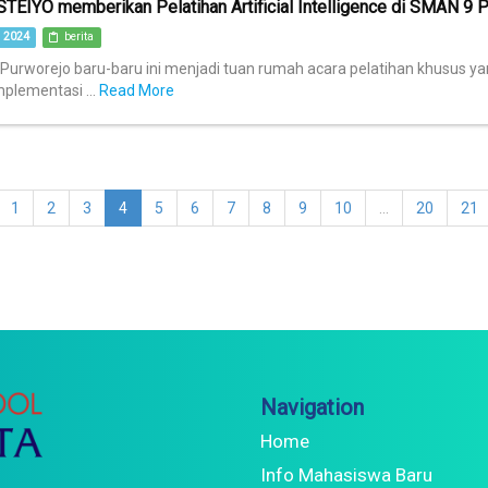
TEIYO memberikan Pelatihan Artificial Intelligence di SMAN 9 
 2024
berita
urworejo baru-baru ini menjadi tuan rumah acara pelatihan khusus y
plementasi ...
Read More
1
2
3
4
5
6
7
8
9
10
...
20
21
Navigation
Home
Info Mahasiswa Baru