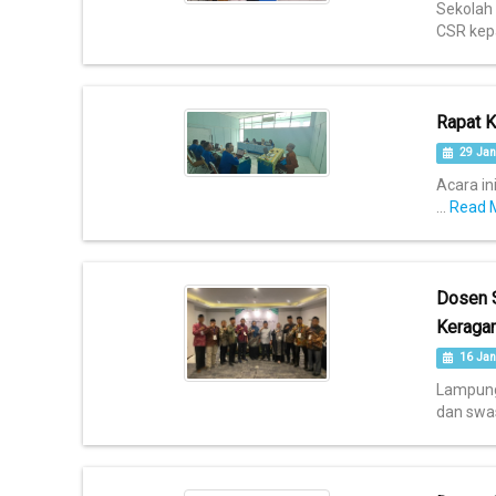
Sekolah
CSR kep
Rapat K
29 Jan
Acara in
...
Read 
Dosen S
Keraga
16 Jan
Lampung 
dan swast