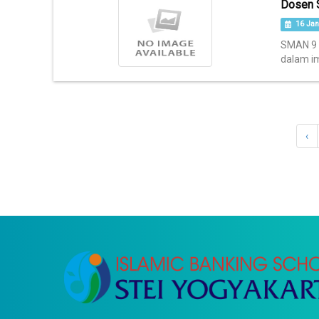
Dosen S
16 Jan
SMAN 9 P
dalam im
‹