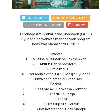
25 Sep 2017
Penulis: Admin STEI Yo
Dipost Oleh: STEI Admin
beasiswa
Lembaga Amil Zakat Infaq Shodaqoh (LAZIS)
Syuhada Yogyakarta mengadakan program
beasiswa Mahasantri XII 2017.
Syarat :
1. Muslim/Muslimah belum menikah
2. Aktif kuliah semester 2-5
3. IPK minimal 3,00
4. Bersedia aktif di LAZIS Masjid Syuhada
5. Punya penglaman di Organisasi
Berkas
Pas Foto 4x6 Berwarna 2 lembar
FC Kartu Keluarga
FC KTM
FC Traskrip Nilai Terakir
Surat Keterangan Tidak Mampu