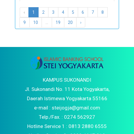
STEI Yogyakarta Bekali Mahasiswa Menjadi
‹
1
2
3
4
5
6
7
8
Intelektual Muda Berintegritas
9
10
...
19
20
›
Kuliah Motivasi dan Kerjasama Bisnis HPAIC
Malaysia dan STEI Yogyakarta
KAMPUS SUKONANDI
Jl. Sukonandi No. 11 Kota Yogyakarta,
Daerah Istimewa Yogyakarta 55166
e-mail : steijogja@gmail.com
Telp./Fax. : 0274 562927
Hotline Service 1 : 0813 2880 6555