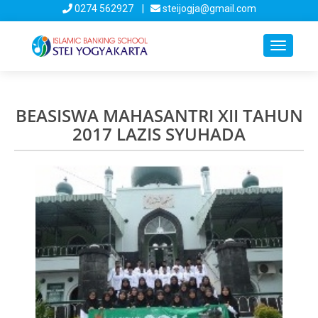
0274 562927 |
steijogja@gmail.com
Toggle
navigati
BEASISWA MAHASANTRI XII TAHUN
2017 LAZIS SYUHADA