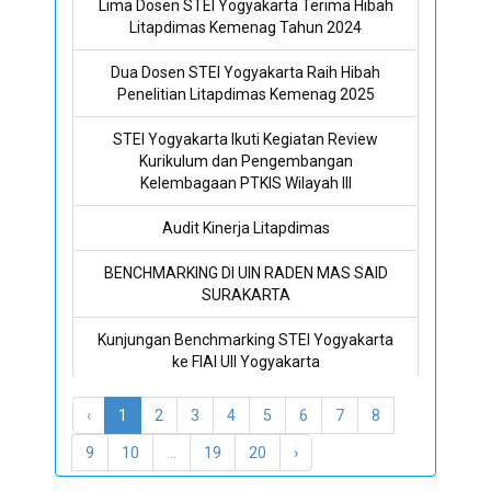
Lima Dosen STEI Yogyakarta Terima Hibah
Litapdimas Kemenag Tahun 2024
Dua Dosen STEI Yogyakarta Raih Hibah
Penelitian Litapdimas Kemenag 2025
STEI Yogyakarta Ikuti Kegiatan Review
Kurikulum dan Pengembangan
Kelembagaan PTKIS Wilayah III
Audit Kinerja Litapdimas
BENCHMARKING DI UIN RADEN MAS SAID
SURAKARTA
Kunjungan Benchmarking STEI Yogyakarta
ke FIAI UII Yogyakarta
STEI Yogyakarta Bekali Mahasiswa Menjadi
‹
1
2
3
4
5
6
7
8
Intelektual Muda Berintegritas
9
10
...
19
20
›
Kuliah Motivasi dan Kerjasama Bisnis HPAIC