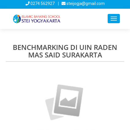
0274 562927 |
steijogja@gmail.com
Toggle
navigati
BENCHMARKING DI UIN RADEN
MAS SAID SURAKARTA