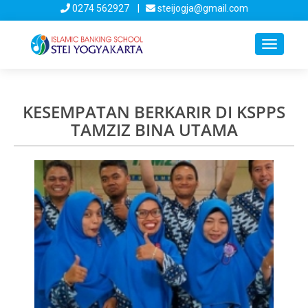
0274 562927 |
steijogja@gmail.com
Toggle
navigati
KESEMPATAN BERKARIR DI KSPPS
TAMZIZ BINA UTAMA