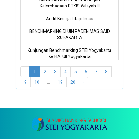
Kelembagaan PTKIS Wilayah III
Audit Kinerja Litapdimas
BENCHMARKING DI UIN RADEN MAS SAID
SURAKARTA
Kunjungan Benchmarking STEI Yogyakarta
ke FIAI UII Yogyakarta
STEI Yogyakarta Bekali Mahasiswa Menjadi
‹
1
2
3
4
5
6
7
8
Intelektual Muda Berintegritas
9
10
...
19
20
›
Kuliah Motivasi dan Kerjasama Bisnis HPAIC
Malaysia dan STEI Yogyakarta