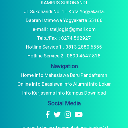
KAMPUS SUKONANDI
Jl. Sukonandi No. 11 Kota Yogyakarta,
Daerah Istimewa Yogyakarta 55166
e-mail : steijogja@gmail.com
Telp./Fax. : 0274 562927
Hotline Service 1 : 0813 2880 6555
Hotline Service 2 : 0899 4647 818
Navigation
Home
Info Mahasiswa Baru
Pendaftaran
Online
Info Beasiswa
Info Alumni
Info Loker
Info Kerjasama
Info Kampus
Download
Social Media
Join us to be profesional sharia banker's !