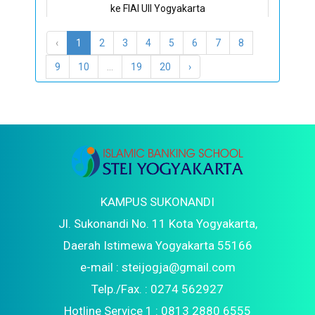
ke FIAI UII Yogyakarta
STEI Yogyakarta Bekali Mahasiswa Menjadi
‹
1
2
3
4
5
6
7
8
Intelektual Muda Berintegritas
9
10
...
19
20
›
Kuliah Motivasi dan Kerjasama Bisnis HPAIC
Malaysia dan STEI Yogyakarta
KAMPUS SUKONANDI
Jl. Sukonandi No. 11 Kota Yogyakarta,
Daerah Istimewa Yogyakarta 55166
e-mail : steijogja@gmail.com
Telp./Fax. : 0274 562927
Hotline Service 1 : 0813 2880 6555