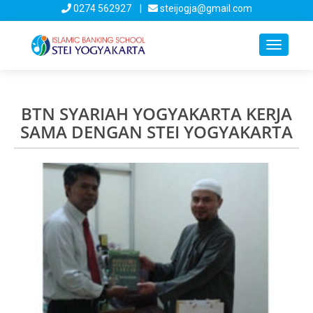
0274 562927 |
steijogja@gmail.com
Toggle
navigati
BTN SYARIAH YOGYAKARTA KERJA
SAMA DENGAN STEI YOGYAKARTA