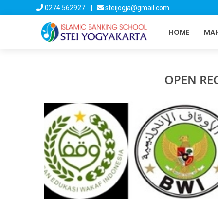
0274 562927 |
steijogja@gmail.com
HOME
MAH
OPEN RE