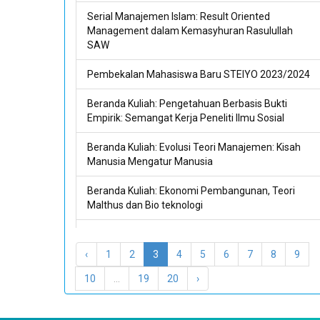
Serial Manajemen Islam: Result Oriented
Management dalam Kemasyhuran Rasulullah
SAW
Pembekalan Mahasiswa Baru STEIYO 2023/2024
Beranda Kuliah: Pengetahuan Berbasis Bukti
Empirik: Semangat Kerja Peneliti Ilmu Sosial
Beranda Kuliah: Evolusi Teori Manajemen: Kisah
Manusia Mengatur Manusia
Beranda Kuliah: Ekonomi Pembangunan, Teori
Malthus dan Bio teknologi
Beranda Kuliah: Model Mental Ekonomi:
keputusan Rasional di Tengah Kelangkaan
‹
1
2
3
4
5
6
7
8
9
Seri Manajemen Pendekatan Sistem:
10
...
19
20
›
Pendekatan Sistem dalam Sains Reduksionis