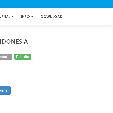
URNAL
INFO
DOWNLOAD
NDONESIA
I Admin
berita
Home