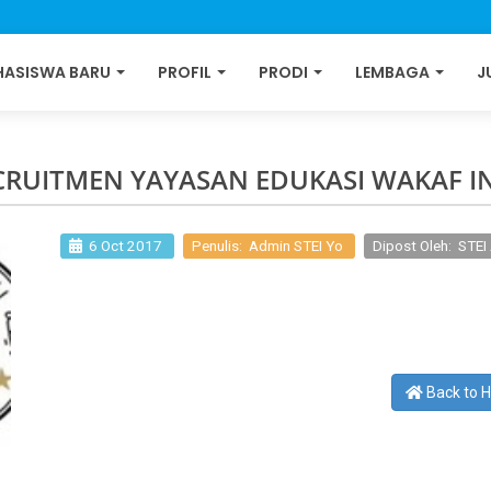
ASISWA BARU
PROFIL
PRODI
LEMBAGA
J
CRUITMEN YAYASAN EDUKASI WAKAF I
6 Oct 2017
Penulis: Admin STEI Yo
Dipost Oleh: STE
Back to 