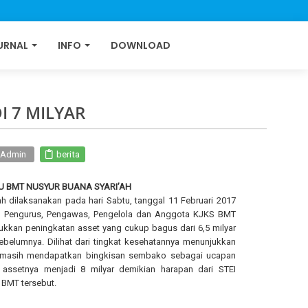
URNAL
INFO
DOWNLOAD
I 7 MILYAR
I Admin
berita
 BMT NUSYUR BUANA SYARI’AH
 dilaksanakan pada hari Sabtu, tanggal 11 Februari 2017
leh Pengurus, Pengawas, Pengelola dan Anggota KJKS BMT
kkan peningkatan asset yang cukup bagus dari 6,5 milyar
belumnya. Dilihat dari tingkat kesehatannya menunjukkan
ta masih mendapatkan bingkisan sembako sebagai ucapan
setnya menjadi 8 milyar demikian harapan dari STEI
BMT tersebut.