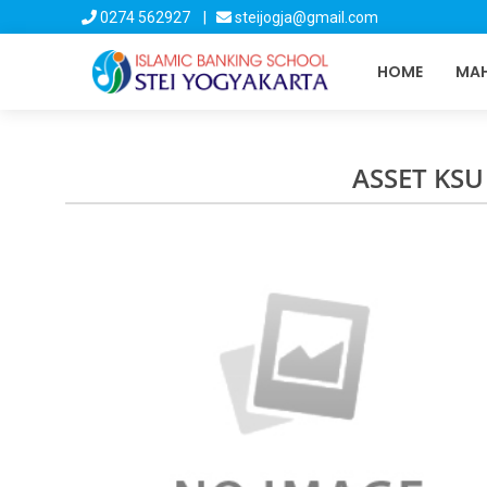
0274 562927 |
steijogja@gmail.com
HOME
MAH
ASSET KSU