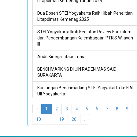
Litapdimas Kemenag Tahun 2024
Dua Dosen STEI Yogyakarta Raih Hibah Penelitian
Litapdimas Kemenag 2025
STEI Yogyakarta Ikuti Kegiatan Review Kurikulum
dan Pengembangan Kelembagaan PTKIS Wilayah
III
Audit Kinerja Litapdimas
BENCHMARKING DI UIN RADEN MAS SAID
SURAKARTA
Kunjungan Benchmarking STEI Yogyakarta ke FIAI
UII Yogyakarta
STEI Yogyakarta Bekali Mahasiswa Menjadi
‹
1
2
3
4
5
6
7
8
9
Intelektual Muda Berintegritas
10
...
19
20
›
Kuliah Motivasi dan Kerjasama Bisnis HPAIC
Malaysia dan STEI Yogyakarta