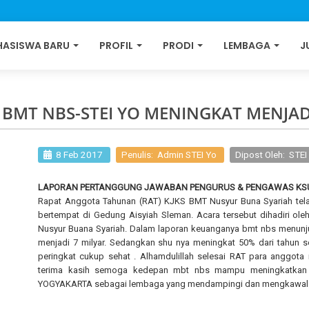
ASISWA BARU
PROFIL
PRODI
LEMBAGA
J
 BMT NBS-STEI YO MENINGKAT MENJAD
8 Feb 2017
Penulis: Admin STEI Yo
Dipost Oleh: STE
LAPORAN PERTANGGUNG JAWABAN PENGURUS & PENGAWAS KSU
Rapat Anggota Tahunan (RAT) KJKS BMT Nusyur Buna Syariah telah
bertempat di Gedung Aisyiah Sleman. Acara tersebut dihadiri o
Nusyur Buana Syariah. Dalam laporan keuanganya bmt nbs menunju
menjadi 7 milyar. Sedangkan shu nya meningkat 50% dari tahun se
peringkat cukup sehat . Alhamdulillah selesai RAT para anggo
terima kasih semoga kedepan mbt nbs mampu meningkatkan as
YOGYAKARTA sebagai lembaga yang mendampingi dan mengkawal 